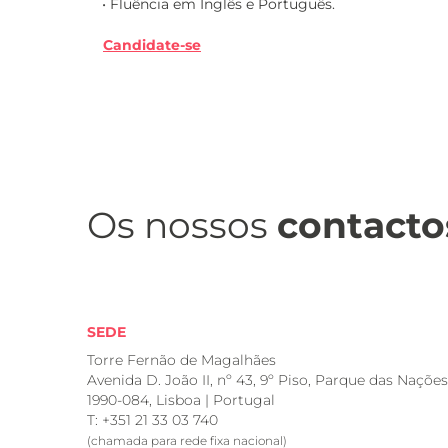
• Fluência em Inglês e Português.
Candidate-se
Os nossos
contacto
SEDE
Torre Fernão de Magalhães
Avenida D. João II, nº 43, 9º Piso, Parque das Nações
1990-084, Lisboa | Portugal
T: +351 21 33 03 740
(chamada para rede fixa nacional)