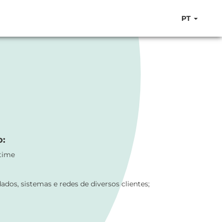
PT
o:
-time
os, sistemas e redes de diversos clientes;