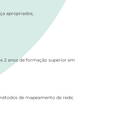
nça apropriados;
os 2 anos de formação superior em
os métodos de mapeamento de rede;