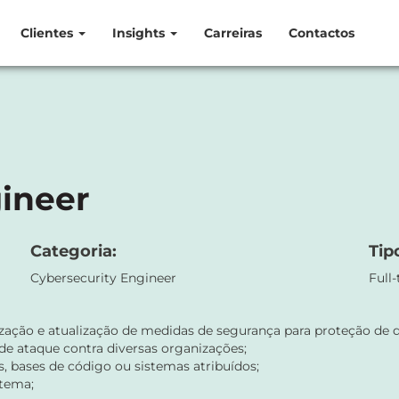
Clientes
Insights
Carreiras
Contactos
ineer
Categoria:
Tip
Cybersecurity Engineer
Full
ação e atualização de medidas de segurança para proteção de dad
s de ataque contra diversas organizações;
os, bases de código ou sistemas atribuídos;
stema;