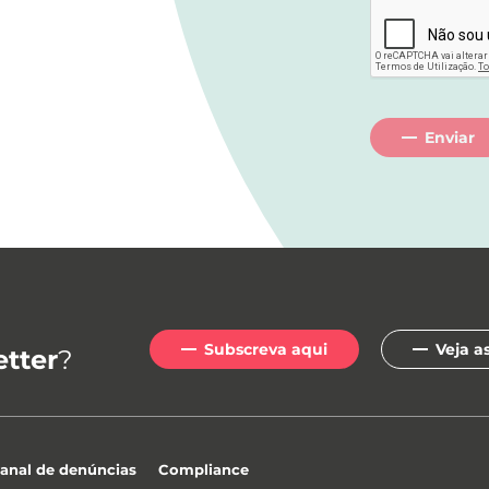
Enviar
Subscreva aqui
Veja a
tter
?
anal de denúncias
Compliance