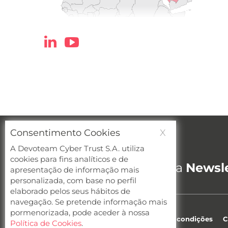
Consentimento Cookies
X
A Devoteam Cyber Trust S.A. utiliza
Cybersecurity newsletter
cookies para fins analíticos e de
Quer receber a nossa
Newsle
apresentação de informação mais
personalizada, com base no perfil
elaborado pelos seus hábitos de
navegação. Se pretende informação mais
pormenorizada, pode aceder à nossa
Privacidade
Cookies
Termos e condições
C
Política de Cookies
.