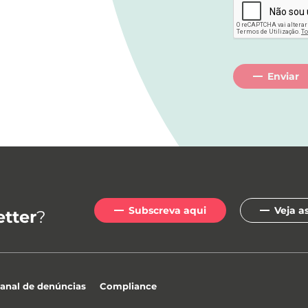
Enviar
Subscreva aqui
Veja a
tter
?
anal de denúncias
Compliance