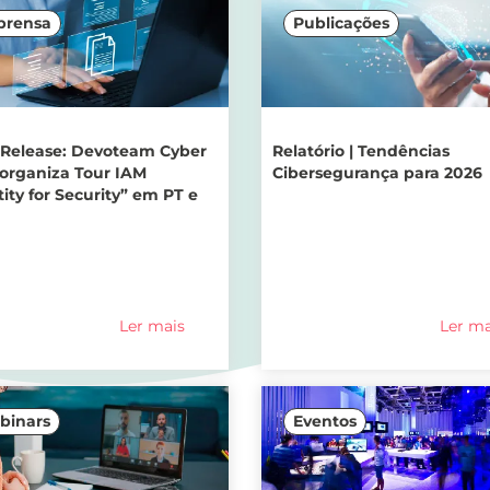
prensa
Publicações
 Release: Devoteam Cyber
Relatório | Tendências
 organiza Tour IAM
Cibersegurança para 2026
ity for Security” em PT e
Ler mais
Ler ma
binars
Eventos