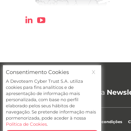
Consentimento Cookies
X
A Devoteam Cyber Trust S.A. utiliza
Cybersecurity newsletter
cookies para fins analíticos e de
Quer receber a nossa
Newsle
apresentação de informação mais
personalizada, com base no perfil
elaborado pelos seus hábitos de
navegação. Se pretende informação mais
pormenorizada, pode aceder à nossa
Privacidade
Cookies
Termos e condições
C
Política de Cookies
.