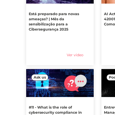
Está preparado para novas
AI Ac
ameaças? | Mês da
42001
sensibilização para a
Como 
Cibersegurança 2025
Ver vídeo
Ask us
Po
#11 - What is the role of
Entrev
cybersecurity compliance in
Manag