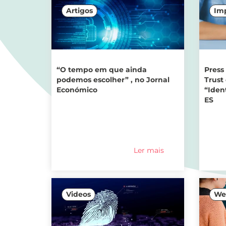
Artigos
Im
“O tempo em que ainda
Press
podemos escolher” , no Jornal
Trust
Económico
“Ident
ES
Ler mais
Videos
We