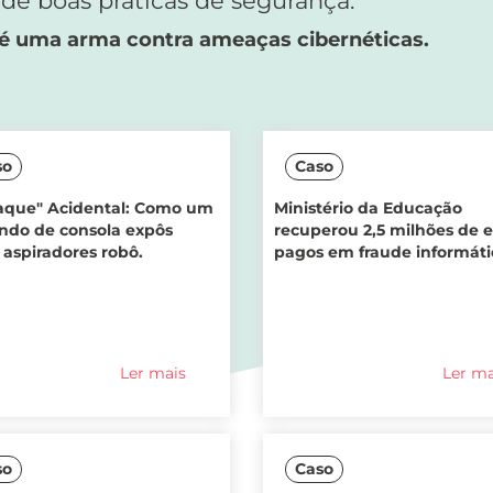
e boas práticas de segurança.
 é uma arma contra ameaças cibernéticas.
so
Caso
aque" Acidental: Como um
Ministério da Educação
do de consola expôs
recuperou 2,5 milhões de 
 aspiradores robô.
pagos em fraude informáti
Ler mais
Ler ma
so
Caso