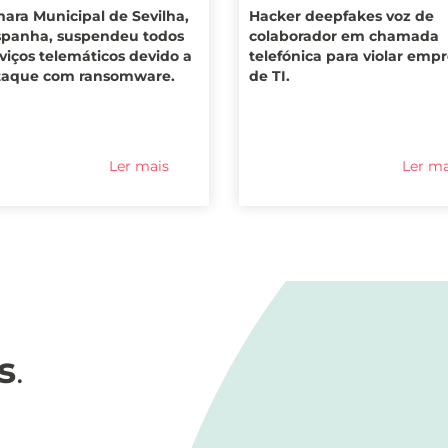
ara Municipal de Sevilha,
Hacker deepfakes voz de
panha, suspendeu todos
colaborador em chamada
rviços telemáticos devido a
telefónica para violar emp
taque com ransomware.
de TI.
Ler mais
Ler ma
s
.