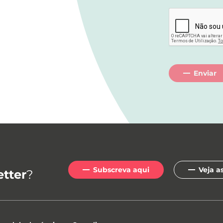
Enviar
Subscreva aqui
Veja a
tter
?