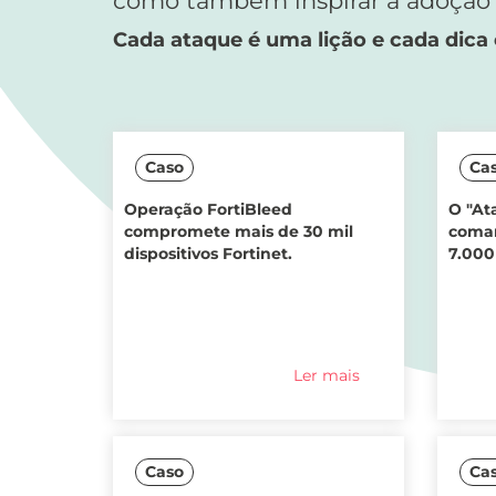
como também inspirar a adoção d
Cada ataque é uma lição e cada dica
Caso
Ca
Operação FortiBleed
O "At
compromete mais de 30 mil
coman
dispositivos Fortinet.
7.000
Ler mais
Caso
Ca