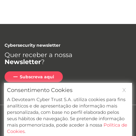
Cybersecurity newsletter
Quer receber a nossa
Newsletter
?
Subscreva aqui
Consentimento Cookies
X
Veja as últimas edições
A Devoteam Cyber Trust S.A. utiliza cookies para fins
analíticos e de apresentação de informação mais
personalizada, com base no perfil elaborado pelos
Privacidade
Cookies
Termos e condições
seus hábitos de navegação. Se pretende informação
Canal de denúncias
Compliance
mais pormenorizada, pode aceder à nossa
Política de
Cookies
.