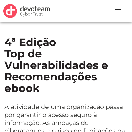
Toggle
naviga
4ª Edição
Top de
Vulnerabilidades e
Recomendações
ebook
A atividade de uma organização passa
por garantir o acesso seguro à
informação. As ameaças de
ciberataques e o risco de limitações na