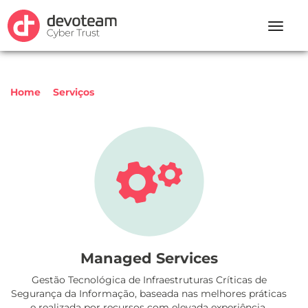
Toggle
naviga
Home
Serviços
Outros Serviços
Managed Services
Gestão Tecnológica de Infraestruturas Críticas de
Segurança da Informação, baseada nas melhores práticas
e realizada por recursos com elevada experiência.