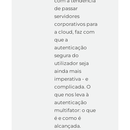
com a tendência
de passar
servidores
corporativos para
a cloud, faz com
que a
autenticação
segura do
utilizador seja
ainda mais
imperativa - e
complicada. O
que nos leva à
autenticação
multifator: o que
é e como é
alcançada.