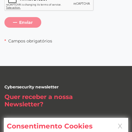
Enviar
*
Campos obrigatórios
Cybersecurity newsletter
Quer receber a nossa
Newsletter
?
Subscreva aqui
Consentimento Cookies
X