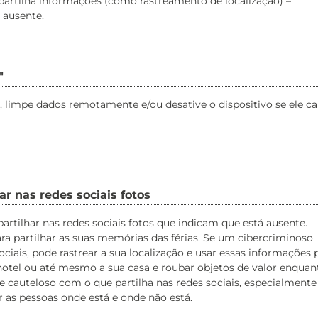
artilha informações (como rastreamento de localização) –
 ausente.
"
, limpe dados remotamente e/ou desative o dispositivo se ele ca
ar nas redes sociais fotos
artilhar nas redes sociais fotos que indicam que está ausente.
ara partilhar as suas memórias das férias. Se um cibercriminoso
ociais, pode rastrear a sua localização e usar essas informações 
 hotel ou até mesmo a sua casa e roubar objetos de valor enquan
e cauteloso com o que partilha nas redes sociais, especialmente
r as pessoas onde está e onde não está.