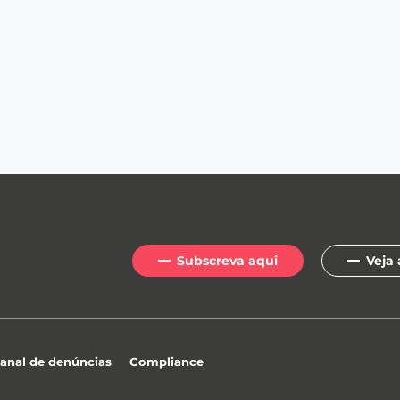
Subscreva aqui
Veja 
etter
?
anal de denúncias
Compliance