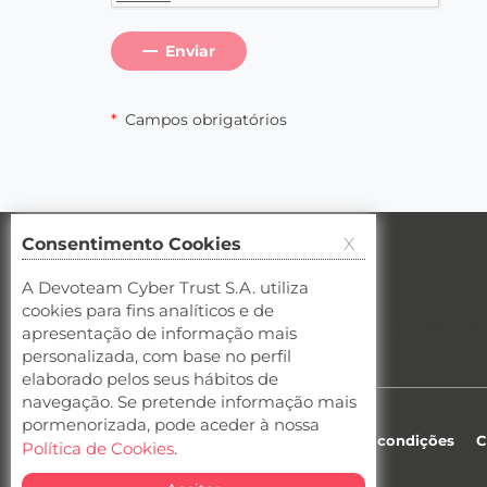
Enviar
*
Campos obrigatórios
Consentimento Cookies
X
A Devoteam Cyber Trust S.A. utiliza
Cybersecurity newsletter
cookies para fins analíticos e de
Quer receber a nossa
Newsl
apresentação de informação mais
personalizada, com base no perfil
elaborado pelos seus hábitos de
navegação. Se pretende informação mais
pormenorizada, pode aceder à nossa
Privacidade
Cookies
Termos e condições
C
Política de Cookies
.