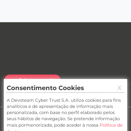
Cybersecurity newsletter
Quer receber a nossa
Newsletter
?
Subscreva aqui
Consentimento Cookies
X
Veja as últimas edições
A Devoteam Cyber Trust S.A. utiliza cookies para fins
analíticos e de apresentação de informação mais
personalizada, com base no perfil elaborado pelos
seus hábitos de navegação. Se pretende informação
Privacidade
Cookies
Termos e condições
mais pormenorizada, pode aceder à nossa
Política de
Canal de denúncias
Compliance